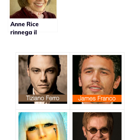
Anne Rice
rinnega il
cristianesimo
per amore del
figlio gay