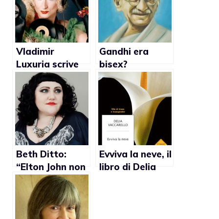
Vladimir
Gandhi era
Luxuria scrive
bisex?
un libro su una
storia gay
Beth Ditto:
Evviva la neve, il
“Elton John non
libro di Delia
è troppo
Vaccarello che
vecchio per
racconta la vita
essere padre”
autentica dei
trans