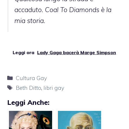
accaduto.
Coal To Diamonds
è la
mia storia.
Leggi ora
Lady Gaga bacerà Marge Simpson
Categorie
Cultura Gay
Tag
Beth Ditto
,
libri gay
Leggi Anche: