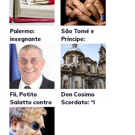
Palermo:
São Tomé e
insegnante
Príncipe:
punisce alunno
cancellato il
omofobo.
reato di
Condannata ad
sodomia
un anno di
reclusione
Fli, Potito
Don Cosimo
Salatto contro
Scordato: “I
le unioni gay:
gay sono
“San Giuseppe
persone normali
concepì Gesù
che hanno il
con Maria, non
diritto di amare