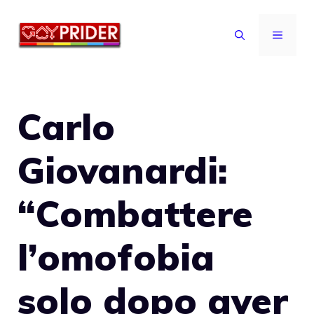
Vai
al
MENU
contenuto
Carlo
Giovanardi:
“Combattere
l’omofobia
solo dopo aver