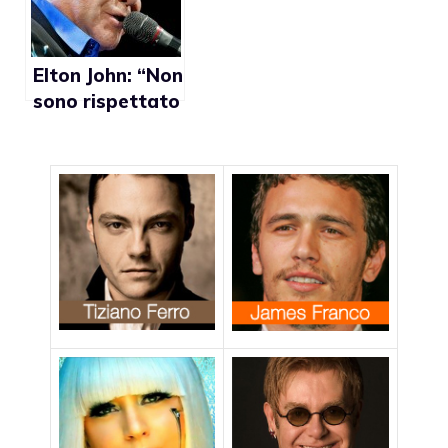
con Giovanni”
e formare una
famiglia”
Elton John: “Non
sono rispettato
da Chiesa e
politici perchè
sono gay”