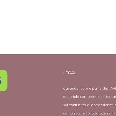
dall’omosessual
ità
LEGAL
gayprider.com è parte dell' AR
editoriale comprende siti tema
sul contributo di appassionati e
comunicati e collaborazioni:
in