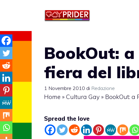
Vai
al
contenuto
BookOut: a 
fiera del li
1 Novembre 2010
di
Redazione
Home
»
Cultura Gay
»
BookOut: a P
Spread the love