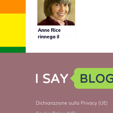
americana
Anne Rice
rinnega il
cristianesimo
per amore del
figlio gay
Dichiarazione sulla Privacy (UE)