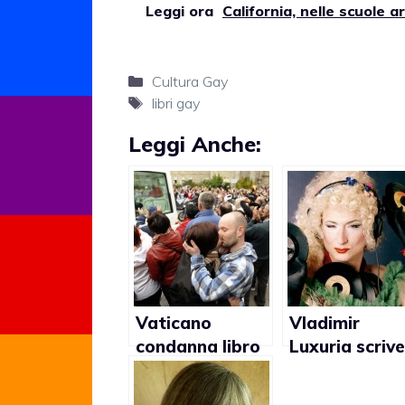
Leggi ora
California, nelle scuole ar
Categorie
Cultura Gay
Tag
libri gay
Leggi Anche:
Vaticano
Vladimir
condanna libro
Luxuria scrive
pro gay scritto
un libro su un
da una suora
storia gay