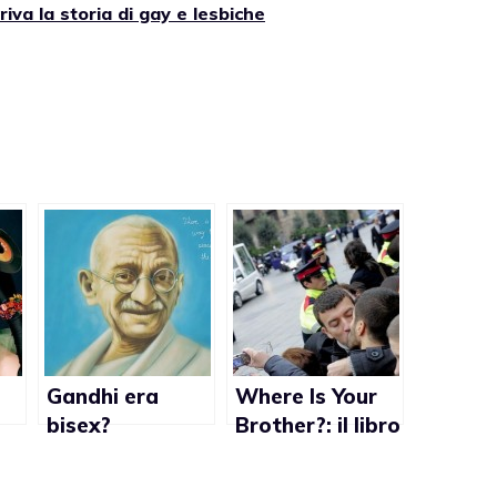
riva la storia di gay e lesbiche
Gandhi era
Where Is Your
bisex?
Brother?: il libro
a
che promette di
guarire