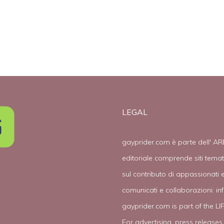
omosessuale
LEGAL
gayprider.com è parte dell' AR
editoriale comprende siti tema
sul contributo di appassionati e
comunicati e collaborazioni:
in
gayprider.com is part of the L
For advertising, press releases