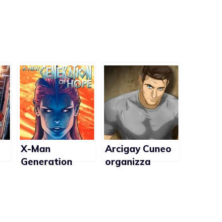
X-Man
Arcigay Cuneo
Generation
organizza
Hope: il
incontro sulla
fumetto contro
storia del
il bullismo
fumetto nella
omofobo
cultura