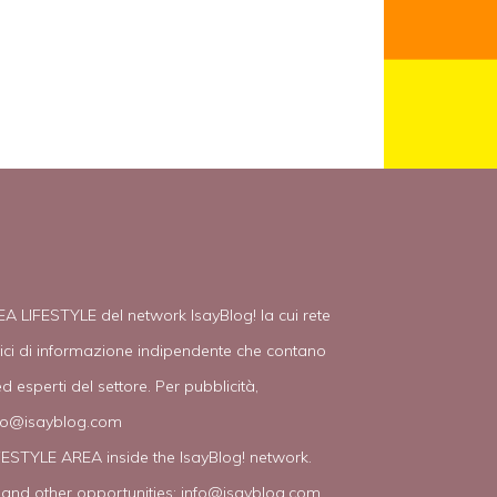
EA LIFESTYLE del network IsayBlog! la cui rete
tici di informazione indipendente che contano
d esperti del settore. Per pubblicità,
fo@isayblog.com
IFESTYLE AREA inside the IsayBlog! network.
 and other opportunities:
info@isayblog.com