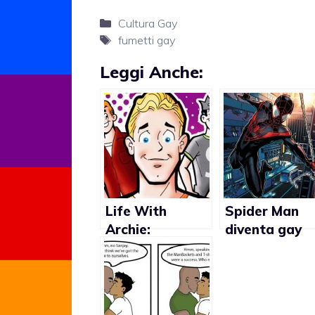
Categorie
Cultura Gay
Tag
fumetti gay
Leggi Anche:
Life With
Spider Man
Archie:
diventa gay
matrimonio gay
per Kevin