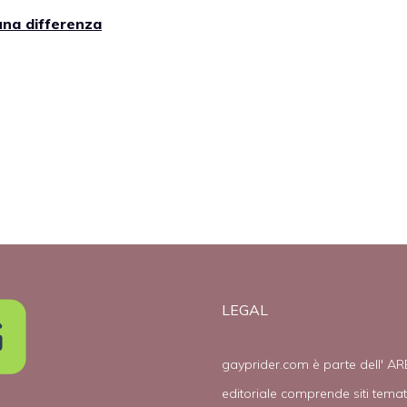
suna differenza
LEGAL
gayprider.com è parte dell' AR
editoriale comprende siti tema