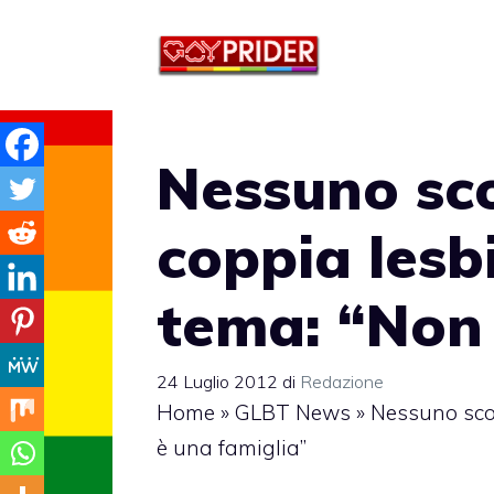
Vai
al
contenuto
Nessuno sc
coppia lesb
tema: “Non 
24 Luglio 2012
di
Redazione
Home
»
GLBT News
»
Nessuno scon
è una famiglia”