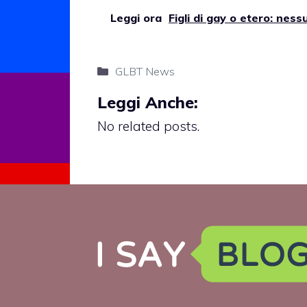
Leggi ora
Figli di gay o etero: nes
Categorie
GLBT News
Leggi Anche:
No related posts.