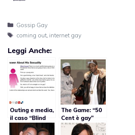
Categorie
Gossip Gay
Tag
coming out
,
internet gay
Leggi Anche:
Outing e media,
The Game: “50
il caso “Blind
Cent è gay”
Gossip”