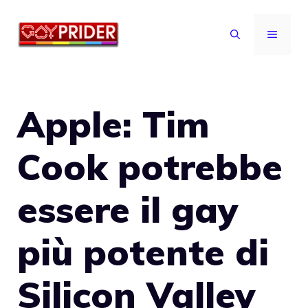
Vai
al
MENU
contenuto
Apple: Tim
Cook potrebbe
essere il gay
più potente di
Silicon Valley