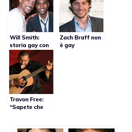
Will Smith:
Zach Braff non
storia gay con
è gay
Trey Songz?
Travon Free:
“Sapete che
sono
bisessuale?”