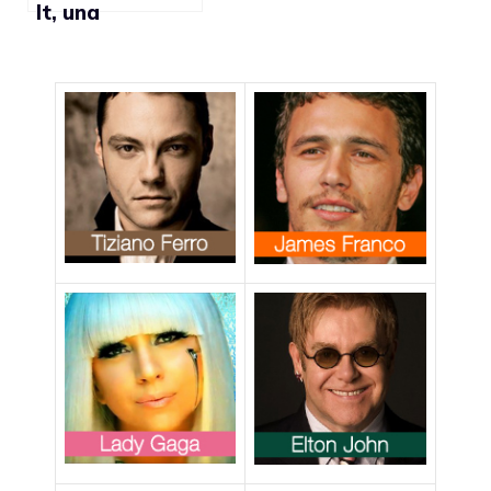
It, una
campagna a
sostegno dei
gay
nell’esercito