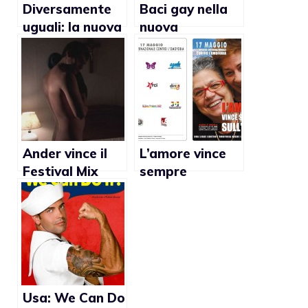
Diversamente
Baci gay nella
uguali: la nuova
nuova
campgna
campagna
Arcigay
Benetton
Ander vince il
L’amore vince
Festival Mix
sempre
Milano 2010
sull’odio, la
campagna per
la Giornata
contro
l’omofobia del
17 maggio
Usa: We Can Do