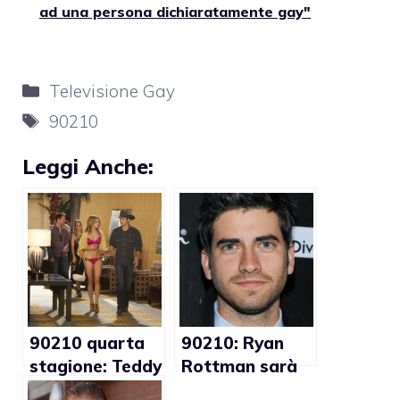
ad una persona dichiaratamente gay"
Categorie
Televisione Gay
Tag
90210
Leggi Anche:
90210 quarta
90210: Ryan
stagione: Teddy
Rottman sarà
e Shane si
un attivista gay