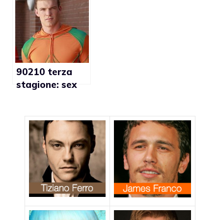
sposano
90210 terza
stagione: sex
story tra Trevor
Donovan e Alan
Ritchson