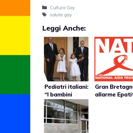
Categorie
Cultura Gay
Tag
salute gay
Leggi Anche:
Pediatri italiani:
Gran Bretagn
“I bambini
allarme Epati
cresciuti da
C sieropositiv
coppie gay
hanno problemi
psichici”