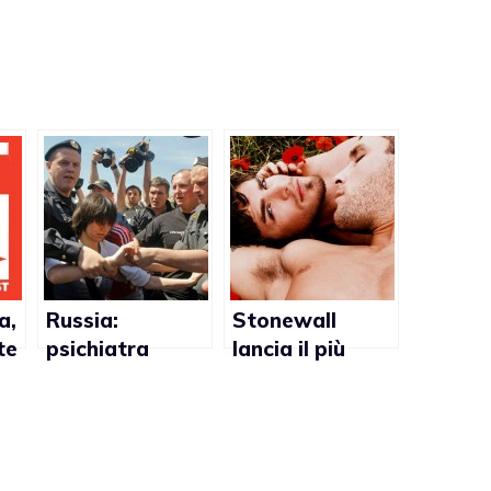
a,
Russia:
Stonewall
te
psichiatra
lancia il più
i
denuncia
grande
l’omofobia di
sondaggio sulla
Stato e Chiesa
salute dei gay
all’interno del