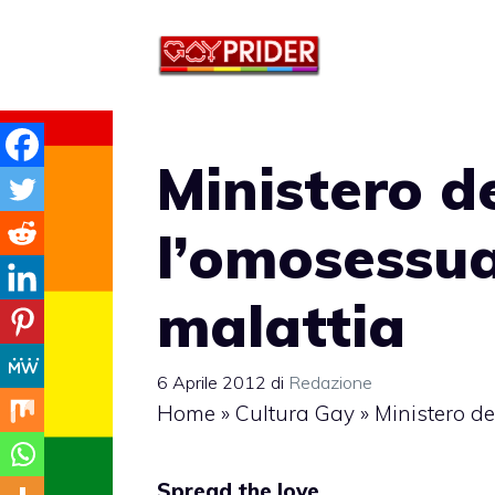
Vai
al
contenuto
Ministero de
l’omosessua
malattia
6 Aprile 2012
di
Redazione
Home
»
Cultura Gay
»
Ministero de
Spread the love