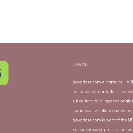
suo Paese
LEGAL
gayprider.com è parte dell' AR
editoriale comprende siti tema
sul contributo di appassionati e
comunicati e collaborazioni:
in
gayprider.com is part of the L
For advertising, press releases