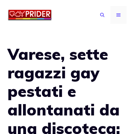
Vai
al
MENU
contenuto
Varese, sette
ragazzi gay
pestati e
allontanati da
una discoteca: