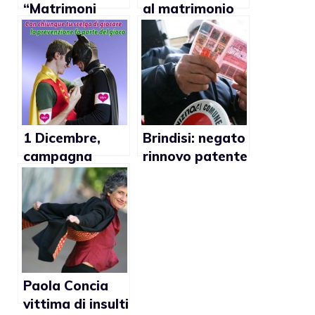
“Matrimoni
al matrimonio
gay? Incivili”
gay di un
partito politico
1 Dicembre,
Brindisi: negato
campagna
rinnovo patente
nazionale
a ragazzo gay
Arcigay alla
lotta HIV e
AIDS
Paola Concia
vittima di insulti