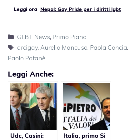
Leggi ora
Nepal: Gay Pride per i diritti lgbt
Categorie
GLBT News
,
Primo Piano
Tag
arcigay
,
Aurelio Mancuso
,
Paola Concia
,
Paolo Patanè
Leggi Anche:
Udc, Casini:
Italia, primo Si