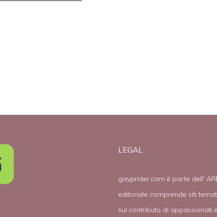
LEGAL
gayprider.com è parte dell' AR
editoriale comprende siti tema
sul contributo di appassionati e