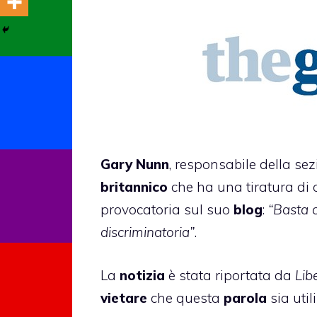
Gary Nunn
, responsabile della se
britannico
che ha una tiratura di 
provocatoria sul suo
blog
:
“Basta 
discriminatoria”
.
La
notizia
è stata riportata da
Lib
vietare
che questa
parola
sia util