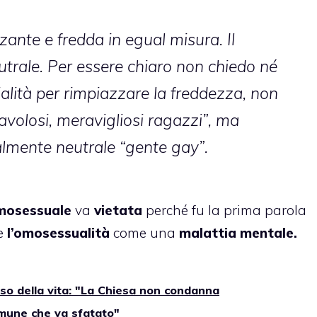
nte e fredda in egual misura. Il
trale. Per essere chiaro non chiedo né
ialità per rimpiazzare la freddezza, non
favolosi, meravigliosi ragazzi”, ma
talmente neutrale “gente gay”.
mosessuale
va
vietata
perché fu la prima parola
re
l’omosessualità
come una
malattia mentale.
nso della vita: "La Chiesa non condanna
omune che va sfatato"