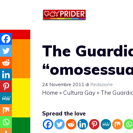
Vai
al
contenuto
The Guardia
“omosessua
24 Novembre 2011
di
Redazione
Home
»
Cultura Gay
»
The Guardia
Spread the love