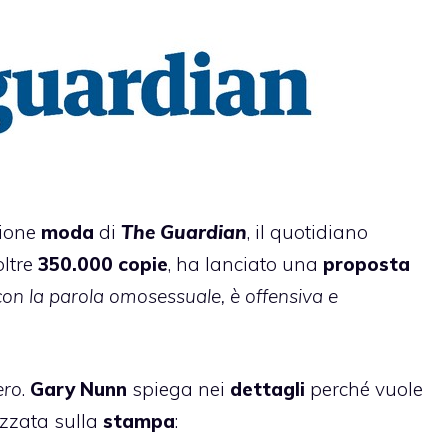
zione
moda
di
The Guardian
, il quotidiano
oltre
350.000 copie
, ha lanciato una
proposta
con la parola omosessuale, è offensiva e
ero
.
Gary Nunn
spiega nei
dettagli
perché vuole
izzata sulla
stampa
: