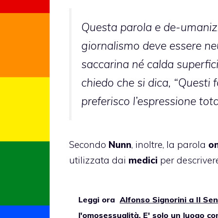
Questa parola e de-umanizza
giornalismo deve essere neu
saccarina né calda superfic
chiedo che si dica, “Questi 
preferisco l’espressione to
Secondo
Nunn
, inoltre, la parola
o
utilizzata dai
medici
per descrive
Leggi ora
Alfonso Signorini a Il Se
l'omosessualità. E' solo un luogo c