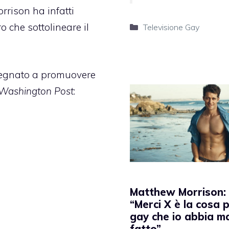
rrison
ha infatti
ro che sottolineare il
Categorie
Televisione Gay
pegnato a promuovere
Washington Post
:
Matthew Morrison:
“Merci X è la cosa p
gay che io abbia m
fatto”