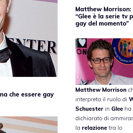
Matthew Morrison:
“Glee è la serie tv p
gay del momento”
Matthew Morrison
c
gna che essere gay
interpreta il ruolo di
W
Schuester
in
Glee
ha
dichiarato di ammira
la
relazione
tra lo