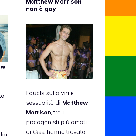
Matthew Morrison
non è gay
ew
I dubbi sulla virile
ta
sessualità di
Matthew
Morrison
, tra i
protagonisti più amati
di
Glee
, hanno trovato
film