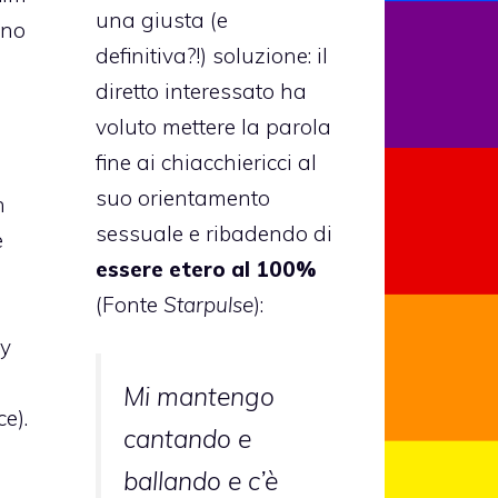
una giusta (e
uno
definitiva?!) soluzione: il
diretto interessato ha
voluto mettere la parola
fine ai chiacchiericci al
suo orientamento
n
sessuale e ribadendo di
e
essere etero al 100%
(Fonte
Starpulse
):
y
Mi mantengo
e).
cantando e
ballando e c’è