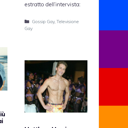
estratto dell’intervista:
Categorie
Gossip Gay
,
Televisione
Gay
iù
ai