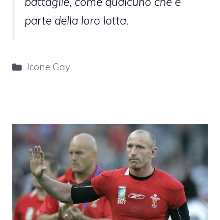
battaglie, come qualcuno che è
parte della loro lotta
.
Categorie
Icone Gay