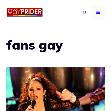
Vai
al
MENU
contenuto
fans gay