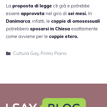
La
proposta di legge
c’è già e potrebbe
essere
approvata
nel giro di
sei mesi.
In
Danimarca
, infatti, le
coppie di omosessuali
potrebbero
sposarsi in Chiesa
esattamente
come avviene per le
coppie etero.
Categorie
Cultura Gay
,
Primo Piano