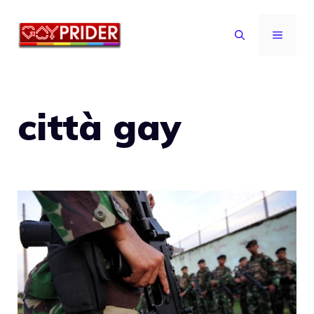
Vai
al
MENU
contenuto
città gay