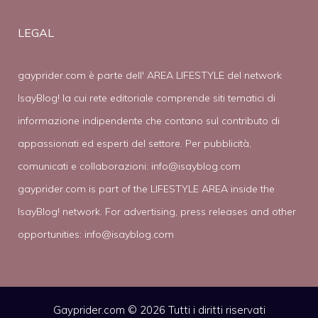
LEGAL
gayprider.com è parte dell' AREA LIFESTYLE del network
IsayBlog! la cui rete editoriale comprende siti tematici di
informazione indipendente che contano sul contributo di
appassionati ed esperti del settore. Per pubblicità,
comunicati e collaborazioni:
info@isayblog.com
gayprider.com is part of the LIFESTYLE AREA inside the
IsayBlog! network. For advertising, press releases and other
opportunities:
info@isayblog.com
Gayprider.com © 2026 Tutti i diritti riservati