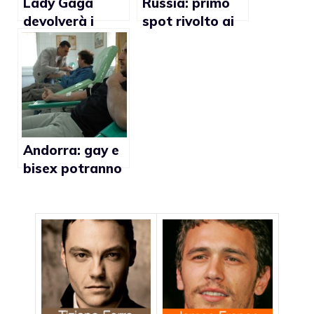
Lady Gaga
Russia: primo
devolverà i
spot rivolto ai
guadagni della
gay per la
sua linea di
diffusione
rossetto ad
dell’uso
associazioni per
preservativo
la lotta all’Aids
Andorra: gay e
bisex potranno
donare il
sangue