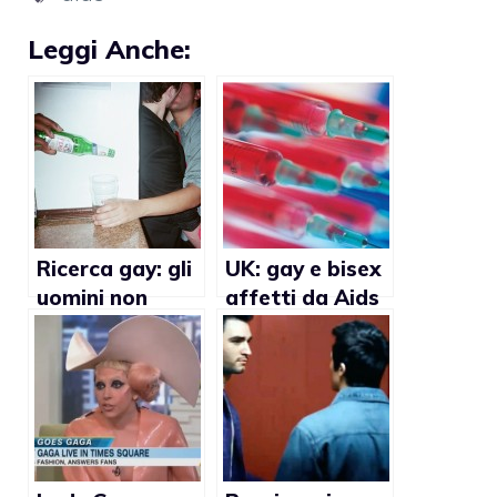
Leggi Anche:
Ricerca gay: gli
UK: gay e bisex
uomini non
affetti da Aids
conoscono i
aumentati del
sintomi
70% in dieci
dell’Aids
anni