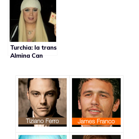
euro di
perché trans
risarcimento
Turchia: la trans
Almina Can
entra in politica