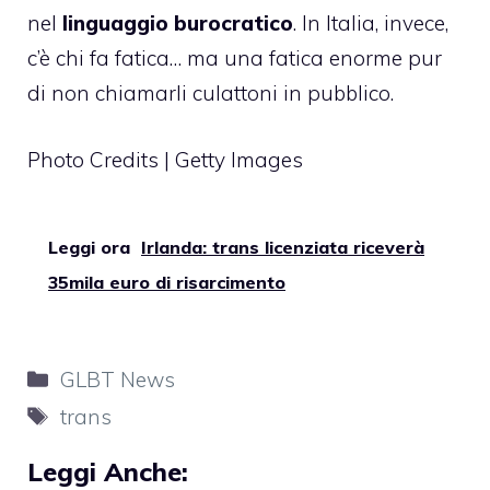
nel
linguaggio burocratico
. In Italia, invece,
c’è chi fa fatica… ma una fatica enorme pur
di non chiamarli
culattoni in pubblico
.
Photo Credits | Getty Images
Leggi ora
Irlanda: trans licenziata riceverà
35mila euro di risarcimento
Categorie
GLBT News
Tag
trans
Leggi Anche: