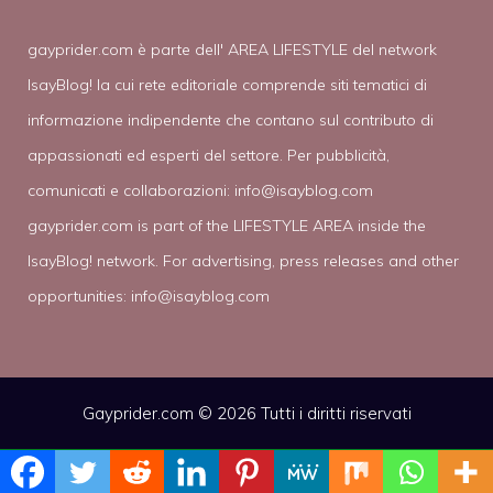
gayprider.com è parte dell' AREA LIFESTYLE del network
IsayBlog! la cui rete editoriale comprende siti tematici di
informazione indipendente che contano sul contributo di
appassionati ed esperti del settore. Per pubblicità,
comunicati e collaborazioni:
info@isayblog.com
gayprider.com is part of the LIFESTYLE AREA inside the
IsayBlog! network. For advertising, press releases and other
opportunities:
info@isayblog.com
Gayprider.com © 2026 Tutti i diritti riservati