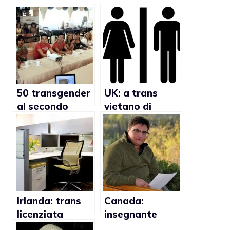
50 transgender
UK: a trans
al secondo
vietano di
incontro
utilizzare il
internazionale
bagno delle
per la micro
donne in uno
imprenditoria
stadio
trans in
Ecuador
Irlanda: trans
Canada:
licenziata
insegnante
riceverà 35mila
licenziato