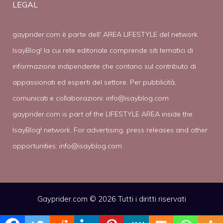
LEGAL
gayprider.com è parte dell' AREA LIFESTYLE del network
IsayBlog! la cui rete editoriale comprende siti tematici di
informazione indipendente che contano sul contributo di
appassionati ed esperti del settore. Per pubblicità,
comunicati e collaborazioni:
info@isayblog.com
gayprider.com is part of the LIFESTYLE AREA inside the
IsayBlog! network. For advertising, press releases and other
opportunities:
info@isayblog.com
Gayprider.com © 2026 Tutti i diritti riservati