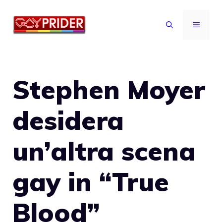
Vai
al
MENU
contenuto
Stephen Moyer
desidera
un’altra scena
gay in “True
Blood”