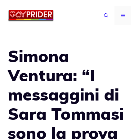
Vai
al
MENU
contenuto
Simona
Ventura: “I
messaggini di
Sara Tommasi
sono la prova