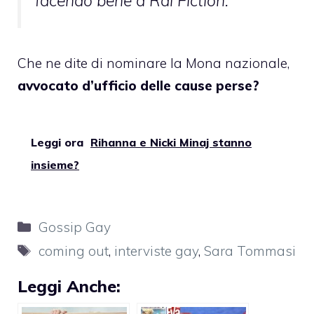
facendo bene a Rai Fiction.
Che ne dite di nominare la Mona nazionale,
avvocato d’ufficio delle cause perse?
Leggi ora
Rihanna e Nicki Minaj stanno
insieme?
Categorie
Gossip Gay
Tag
coming out
,
interviste gay
,
Sara Tommasi
Leggi Anche: