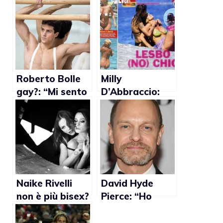
Roberto Bolle
Milly
gay?: “Mi sento
D’Abbraccio:
libero di non
“Preferisco le
soddisfare
donne perché
questa
con gli uomini
curiosità”
non riesco mai
a sentirmi a mio
agio”
Naike Rivelli
David Hyde
non è più bisex?
Pierce: “Ho
fatto coming
out per me