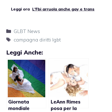
Leggi ora
L'Fbi arruola anche gay e trans
Categorie
GLBT News
Tag
campagna diritti lgbt
Leggi Anche:
Giornata
LeAnn Rimes
mondiale
posa per la