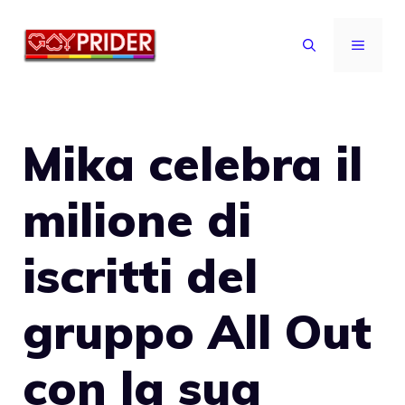
Vai
al
MENU
contenuto
Mika celebra il
milione di
iscritti del
gruppo All Out
con la sua