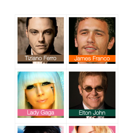
dell’Orgoglio
campagna
LGBT, diritti per
NOH8
tutti