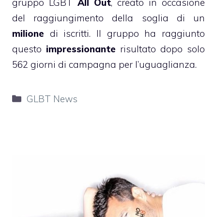
gruppo LGBT
All Out
, creato in occasione
del raggiungimento della soglia di un
milione
di iscritti. Il gruppo ha raggiunto
questo
impressionante
risultato dopo solo
562 giorni di campagna per l’uguaglianza.
Categorie
GLBT News