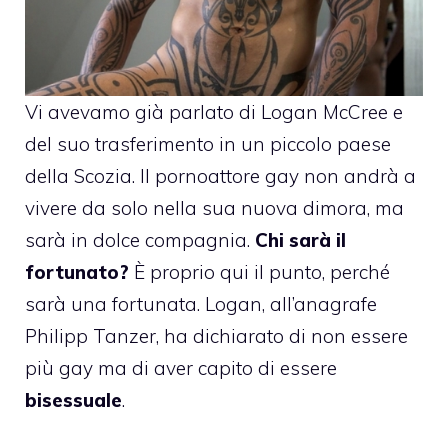
Vi avevamo già parlato di
Logan McCree
e
del suo trasferimento in un
piccolo paese
della Scozia
. Il pornoattore gay non andrà a
vivere da solo nella sua nuova dimora, ma
sarà in dolce compagnia.
Chi sarà il
fortunato?
È proprio qui il punto, perché
sarà una fortunata. Logan, all’anagrafe
Philipp Tanzer, ha dichiarato di non essere
più gay ma di aver capito di essere
bisessuale
.