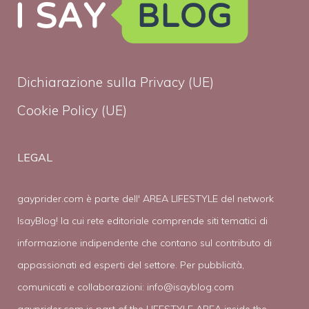
Dichiarazione sulla Privacy (UE)
Cookie Policy (UE)
LEGAL
gayprider.com è parte dell' AREA LIFESTYLE del network
IsayBlog! la cui rete editoriale comprende siti tematici di
informazione indipendente che contano sul contributo di
appassionati ed esperti del settore. Per pubblicità,
comunicati e collaborazioni:
info@isayblog.com