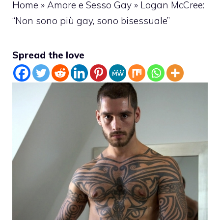
Home
»
Amore e Sesso Gay
»
Logan McCree:
“Non sono più gay, sono bisessuale”
Spread the love