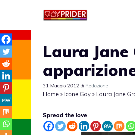
Vai
al
contenuto
Laura Jane 
apparizion
31 Maggio 2012
di
Redazione
Home
»
Icone Gay
»
Laura Jane Gr
Spread the love