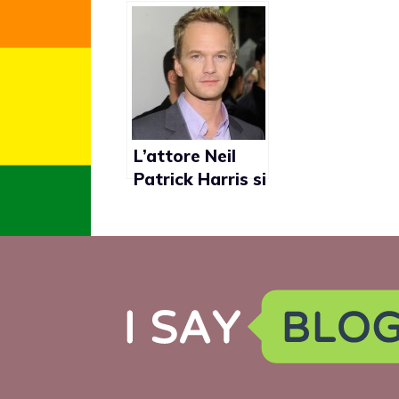
L’attore Neil
Patrick Harris si
scusa per uso
improprio del
termine trans