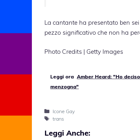
La cantante ha presentato ben sei 
pezzo significativo che non ha pe
Photo Credits | Getty Images
Leggi ora
Amber Heard: "Ho deciso d
menzogna"
Categorie
Icone Gay
Tag
trans
Leggi Anche: