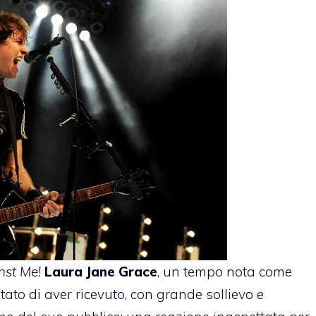
nst Me!
Laura Jane Grace
, un tempo nota come
to di aver ricevuto, con grande sollievo e