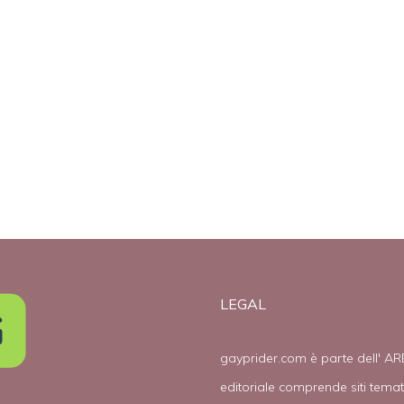
LEGAL
gayprider.com è parte dell' AR
editoriale comprende siti tema