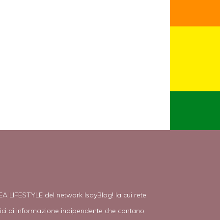
EA LIFESTYLE del network IsayBlog! la cui rete
tici di informazione indipendente che contano