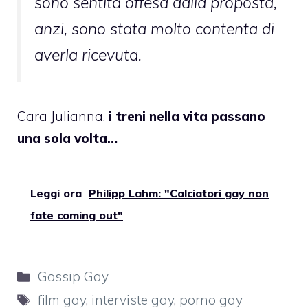
sono sentita offesa dalla proposta,
anzi, sono stata molto contenta di
averla ricevuta.
Cara Julianna,
i treni nella vita passano
una sola volta…
Leggi ora
Philipp Lahm: "Calciatori gay non
fate coming out"
Categorie
Gossip Gay
Tag
film gay
,
interviste gay
,
porno gay