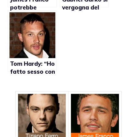
potrebbe
vergogna del
essere gay
nudo integrale
in Senso 45
Tom Hardy: “Ho
fatto sesso con
altri uomini”