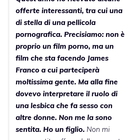
offerte interessanti, tra cui una
di stella di una pellicola
pornografica. Precisiamo: non è
proprio un film porno, ma un
film che sta facendo James
Franco a cui parteciperà
moltissima gente. Ma alla fine
dovevo interpretare il ruolo di
una lesbica che fa sesso con
altre donne. Non me la sono
sentita. Ho un figlio.
Non mi