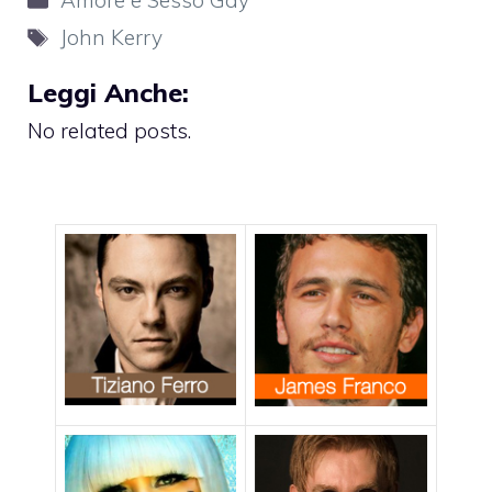
Amore e Sesso Gay
Tag
John Kerry
Leggi Anche:
No related posts.