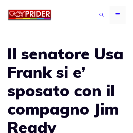
Vai
al
MENU
contenuto
Il senatore Usa
Frank si e’
sposato con il
compagno Jim
Ready