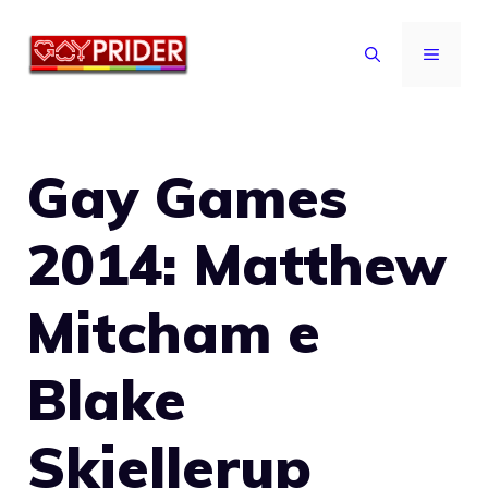
Vai
al
MENU
contenuto
Gay Games
2014: Matthew
Mitcham e
Blake
Skjellerup