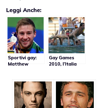
Leggi Anche:
Sportivi gay:
Gay Games
Matthew
2010, l’Italia
Mitcham,
vince 10
omosex e
medaglie
contento