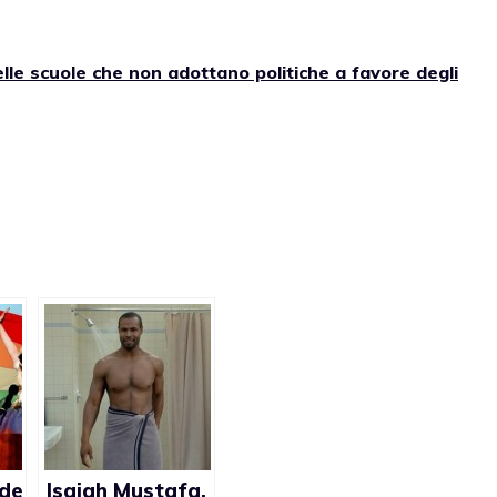
lle scuole che non adottano politiche a favore degli
de
Isaiah Mustafa,