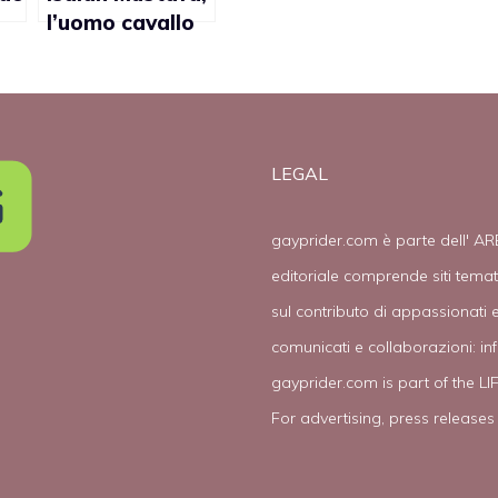
l’uomo cavallo
 è
conquista i gay
americani
LEGAL
gayprider.com è parte dell' AR
editoriale comprende siti tema
sul contributo di appassionati e
comunicati e collaborazioni:
in
gayprider.com is part of the L
For advertising, press releases