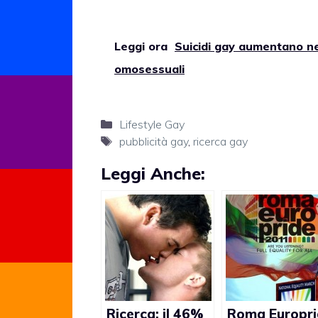
Leggi ora
Suicidi gay aumentano ne
omosessuali
Categorie
Lifestyle Gay
Tag
pubblicità gay
,
ricerca gay
Leggi Anche:
Ricerca: il 46%
Roma Europri