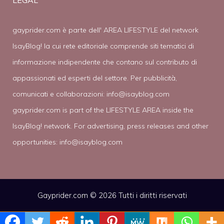
gayprider.com è parte dell' AREA LIFESTYLE del network
IsayBlog! la cui rete editoriale comprende siti tematici di
informazione indipendente che contano sul contributo di
appassionati ed esperti del settore. Per pubblicità,
comunicati e collaborazioni:
info@isayblog.com
gayprider.com is part of the LIFESTYLE AREA inside the
IsayBlog! network. For advertising, press releases and other
opportunities:
info@isayblog.com
Gayprider.com © 2026 Tutti i diritti riservati