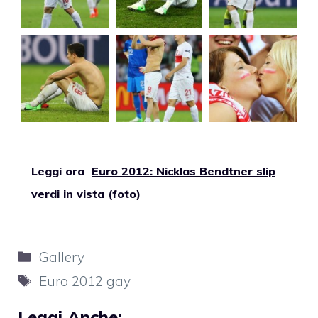
Leggi ora
Euro 2012: Nicklas Bendtner slip
verdi in vista (foto)
Categorie
Gallery
Tag
Euro 2012 gay
Leggi Anche: