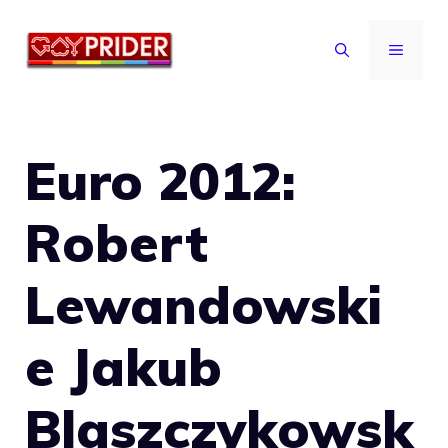
Vai
al
MENU
contenuto
Euro 2012:
Robert
Lewandowski
e Jakub
Blaszczykowsk