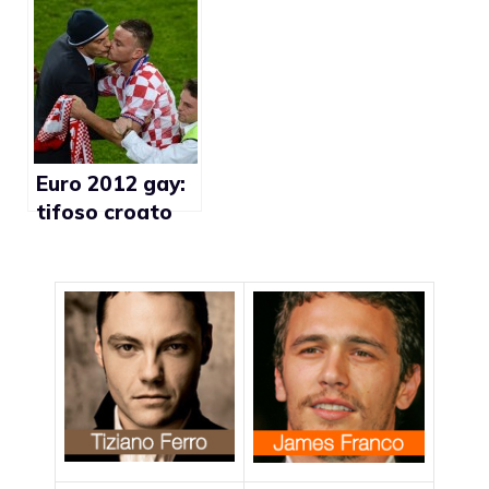
Inghilterra a
Ronaldo pose
nudo (foto)
gay (foto)
Euro 2012 gay:
tifoso croato
bacia
l’allenatore
Slaven Bilic