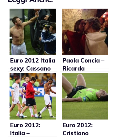
Euro 2012 Italia
Paola Concia –
sexy: Cassano
Ricarda
in mutande,
Trautmann:
Balotelli e
Italia –
Balzaretti nudi
Germania
(foto)
(foto)
Euro 2012:
Euro 2012:
Italia –
Cristiano