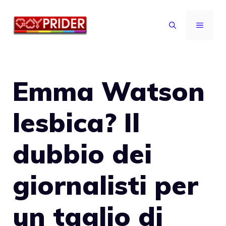
Vai
al
MENU
contenuto
Emma Watson
lesbica? Il
dubbio dei
giornalisti per
un taglio di