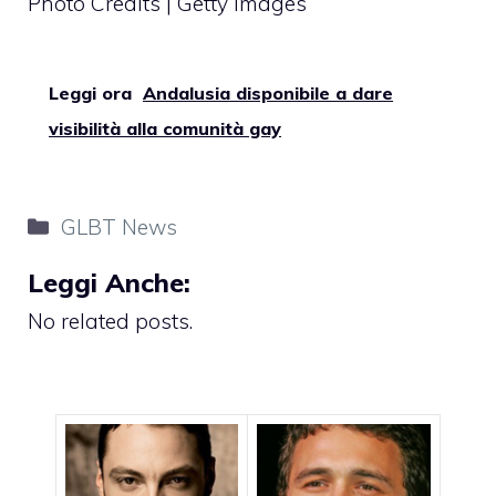
Photo Credits | Getty Images
Leggi ora
Andalusia disponibile a dare
visibilità alla comunità gay
Categorie
GLBT News
Leggi Anche:
No related posts.