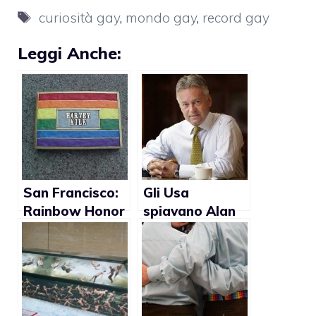
Tag
curiosità gay
,
mondo gay
,
record gay
Leggi Anche:
San Francisco:
Gli Usa
Rainbow Honor
spiavano Alan
Walk in
Duncan,
memoria dei
ministro gay
personaggi gay
per lo Sviluppo
Internazionale
del Regno Unito