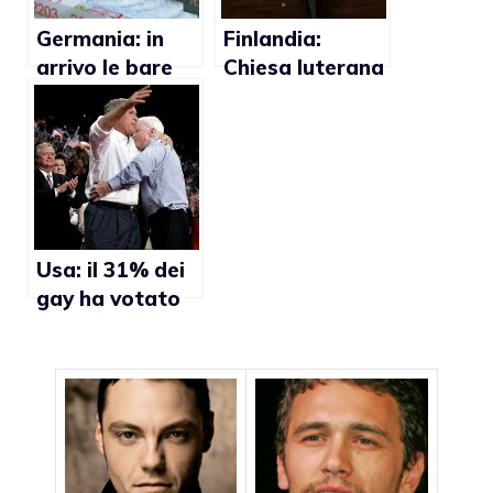
Germania: in
Finlandia:
arrivo le bare
Chiesa luterana
per gay
dedicherà una
preghiera ai
gay
Usa: il 31% dei
gay ha votato
per i
repubblicani