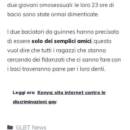
due giovani omosessuali: le loro 23 ore di
bacio sono state ormai dimenticate.
I due baciatori da guinnes hanno precisato
di essere
solo dei semplici amici
, questo
vuol dire che tutti i ragazzi che stanno
cercando dei fidanzati che ci sanno fare con
i baci troveranno pane per i loro denti.
Leggi ora
Kenya: sito internet contro le
discriminazioni gay
Categorie
GLBT News