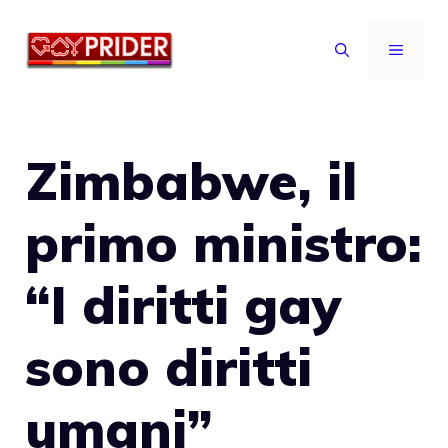
Vai
al
MENU
contenuto
Zimbabwe, il
primo ministro:
“I diritti gay
sono diritti
umani”