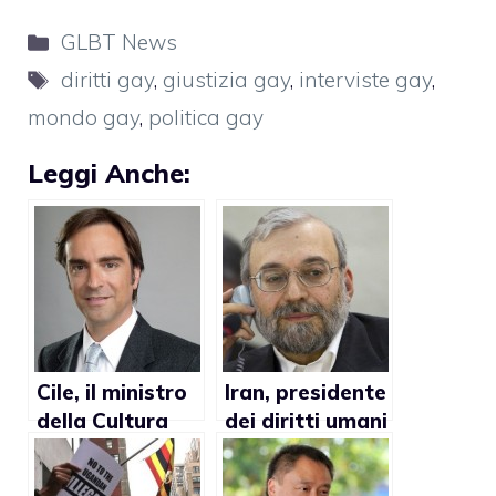
Categorie
GLBT News
Tag
diritti gay
,
giustizia gay
,
interviste gay
,
mondo gay
,
politica gay
Leggi Anche:
Cile, il ministro
Iran, presidente
della Cultura
dei diritti umani
Luciano Cruz-
condanna il
Coke
matrimonio