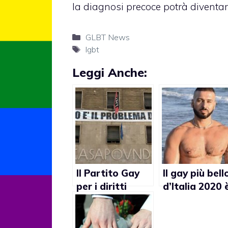
la diagnosi precoce potrà diventare 
Categorie
GLBT News
Tag
lgbt
Leggi Anche:
Il Partito Gay
Il gay più bell
per i diritti
d’Italia 2020 
LGBT+ chiede lo
di destra
sgombero di
Casapound a