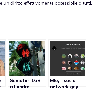
un diritto effettivamente accessibile a tutti.
o
Semafori LGBT
Ello, il social
è
a Londra
network gay
diventano
friendly anti-
permanenti
Facebook