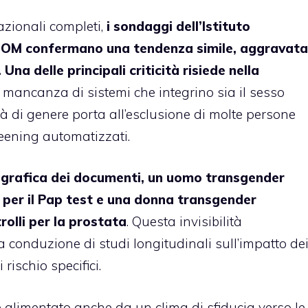
azionali completi,
i sondaggi dell’Istituto
’AIOM confermano una tendenza simile, aggravata
 Una delle principali criticità risiede nella
mancanza di sistemi che integrino sia il sesso
tà di genere porta all’esclusione di molte persone
eening automatizzati.
nagrafica dei documenti, un uomo transgender
o per il Pap test e una donna transgender
olli per la prostata
. Questa invisibilità
a conduzione di studi longitudinali sull’impatto de
 rischio specifici.
 è alimentato anche da un clima di sfiducia verso le