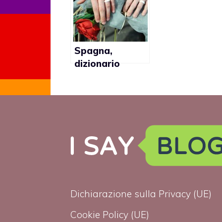
Roma
Spagna,
dizionario
aggiorna il
significato della
parola
matrimonio
Dichiarazione sulla Privacy (UE)
Cookie Policy (UE)