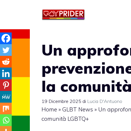
Vai
al
contenuto
Un approfo
prevenzione
la comunit
19 Dicembre 2025
di
Lucia D'Antuono
Home
»
GLBT News
»
Un approfond
comunità LGBTQ+