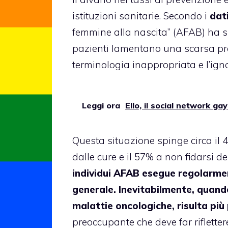
istituzioni sanitarie. Secondo i
dat
femmine alla nascita” (AFAB) ha su
pazienti lamentano una scarsa pre
terminologia inappropriata e l’igno
Leggi ora
Ello, il social network ga
Questa situazione spinge circa il
dalle cure e il 57% a non fidarsi d
individui AFAB esegue regolarmen
generale. Inevitabilmente, quando
malattie oncologiche, risulta pi
preoccupante che deve far riflette