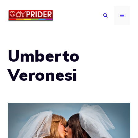
Vai
al
MENU
contenuto
Umberto
Veronesi