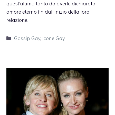
quest’ultima tanto da averle dichiarato
amore eterno fin dall’inizio della loro
relazione.
Categorie
Gossip Gay
,
Icone Gay