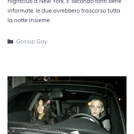
nightclub a New York. E secondo fonti bene
informate, le due avrebbero trascorso tutta
la notte insieme.
Categorie
Gossip Gay