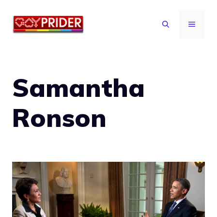
Vai
al
MENU
contenuto
Samantha
Ronson