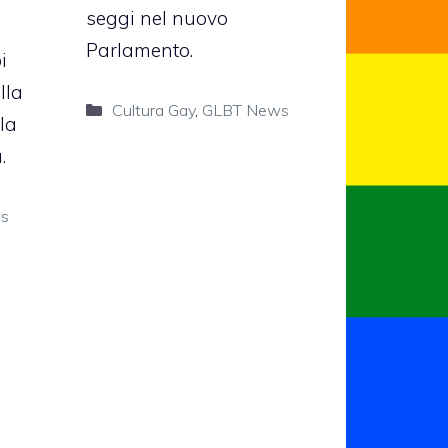
seggi nel nuovo
Parlamento.
i
lla
Categorie
Cultura Gay
,
GLBT News
la
.
s