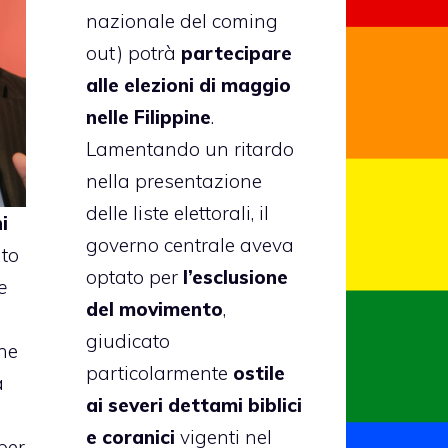
nazionale del coming
out) potrà
partecipare
alle elezioni di maggio
nelle Filippine
.
Lamentando un ritardo
nella presentazione
delle liste elettorali, il
i
governo centrale aveva
ato
optato per
l’esclusione
e
del movimento
,
giudicato
he
particolarmente
ostile
a
ai severi dettami biblici
e coranici
vigenti nel
per