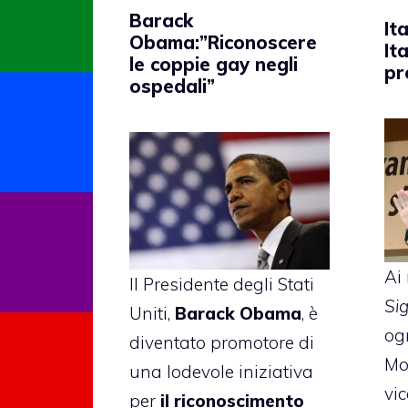
Barack
It
Obama:”Riconoscere
It
le coppie gay negli
pr
ospedali”
Ai 
Il Presidente degli Stati
Si
Uniti,
Barack Obama
, è
og
diventato promotore di
Mon
una lodevole iniziativa
vi
per
il riconoscimento