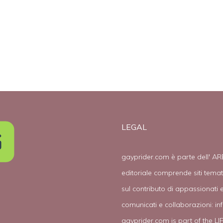
LEGAL
gayprider.com è parte dell' AR
editoriale comprende siti tema
sul contributo di appassionati e
comunicati e collaborazioni:
in
gayprider.com is part of the L