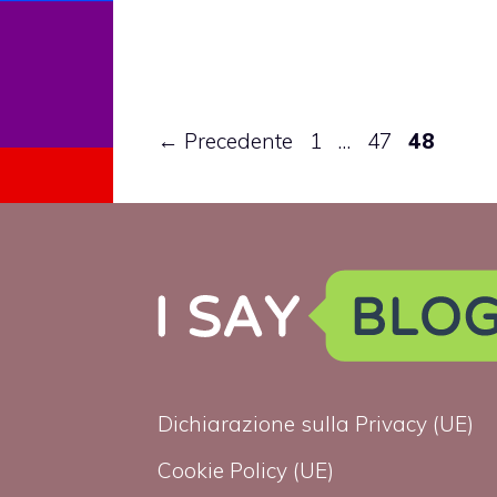
Pagina
Pagina
Pagina
←
Precedente
1
…
47
48
Dichiarazione sulla Privacy (UE)
Cookie Policy (UE)