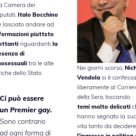
la Camera dei
putati,
Italo Bocchino
 è lasciato andare ad
fermazioni piuttsto
ottanti
riguardanti
la
esenza di
osessuali
tra le alte
Nei giorni scorso,
Nich
iche dello Stato
Vendola
si è confess
liberamente al
Corrier
della Sera
, toccando
Ci può essere
temi molto delicati
c
un Premier gay.
hanno segnato la su
Sono contrario
vita tanto da decidere
ad ogni forma di
l’ingresso in politica