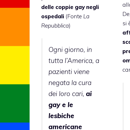
al
delle coppie gay negli
De
ospedali
(Fonte
La
si
Repubblica
)
af
sc
Ogni giorno, in
pr
tutta l’America, a
om
car
pazienti viene
negata la cura
dei loro cari,
ai
gay e le
lesbiche
americane