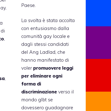
Paese.
gay.
La svolta è stata accolta
ia
con entusiasmo dalla
 di
comunità gay locale e
co
,
dagli stessi candidati
del Ang Ladlad, che
hanno manifestato di
voler
promuovere leggi
per eliminare ogni
sa
,
forma di
discriminazione
verso il
mondo glbt se
dovessero guadagnare