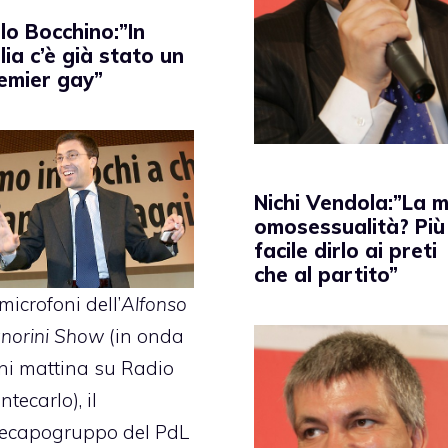
alo Bocchino:”In
alia c’è già stato un
emier gay”
Nichi Vendola:”La m
omosessualità? Più
facile dirlo ai preti
che al partito”
microfoni dell’
Alfonso
gnorini Show
(in onda
ni mattina su Radio
tecarlo), il
cecapogruppo del PdL