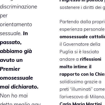
discriminazione
sostenere i diritti dei 
per
Partendo dalla propr
orientamento
esperienza personale
sessuale.
In
omosessuale cattoli
passato,
il Governatore della
abbiamo già
Puglia si è lasciato
andare a
riflessioni
avuto un
molto intime
:
il
Premier
rapporto con la Chie
omosessuale
solidissimo grazie a
mai dichiarato.
preti “illuminati” come
Non ho mai
l’arivescovo di Milano,
detto meglio gay
Carlo Maria Martini