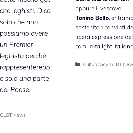
oppure il vescovo
che leghisti. Dico
Tonino Bello
, entramb
solo che non
sostenitori convinti de
possiamo avere
libera espressione del
un Premier
comunità lgbt italiana
leghista perchè
Categorie
Cultura Gay
,
GLBT New
rappresenterebb
e solo una parte
del Paese.
Categorie
GLBT News