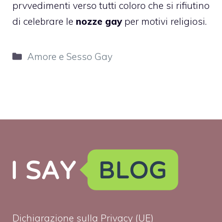
prvvedimenti verso tutti coloro che si rifiutino
di celebrare le
nozze gay
per motivi religiosi.
Categorie
Amore e Sesso Gay
Dichiarazione sulla Privacy (UE)