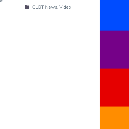
no
,
Categorie
GLBT News
,
Video