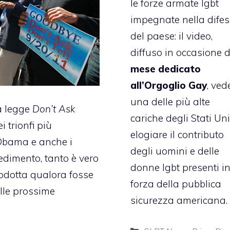
le forze armate lgbt
impegnate nella dife
del paese: il video,
diffuso in occasione d
mese dedicato
all’Orgoglio Gay
, ved
una delle più alte
a legge
Don’t Ask
cariche degli Stati Uni
 trionfi più
elogiare il contributo
 Obama e anche i
degli uomini e delle
edimento, tanto è vero
donne lgbt presenti i
odotta qualora fosse
forza della pubblica
alle prossime
sicurezza americana.