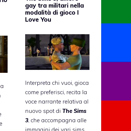
gay tra militari nella
modalità di gioco I
Love You
Interpreta chi vuoi, gioca
sa
come preferisci, recita la
n
voce narrante relativa al
nuovo spot di
The Sims
e
3
, che accompagna alle
e
immagini dei vari sims