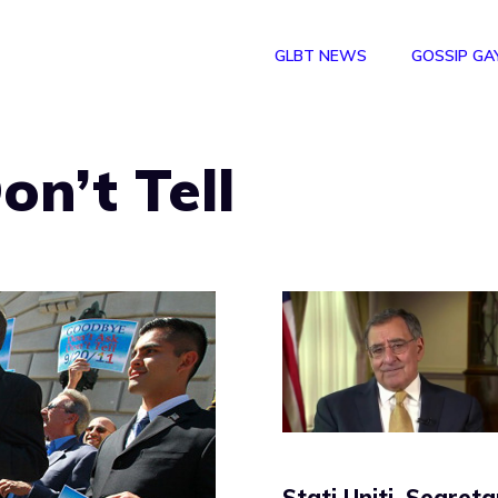
GLBT NEWS
GOSSIP GA
on’t Tell
Stati Uniti, Segreta