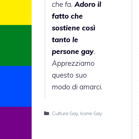
che fa.
Adoro il
fatto che
sostiene così
tanto le
persone gay
.
Apprezziamo
questo suo
modo di amarci.
Categorie
Cultura Gay
,
Icone Gay