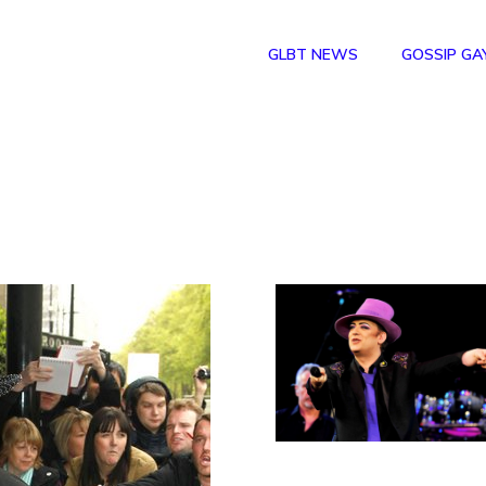
GLBT NEWS
GOSSIP GA