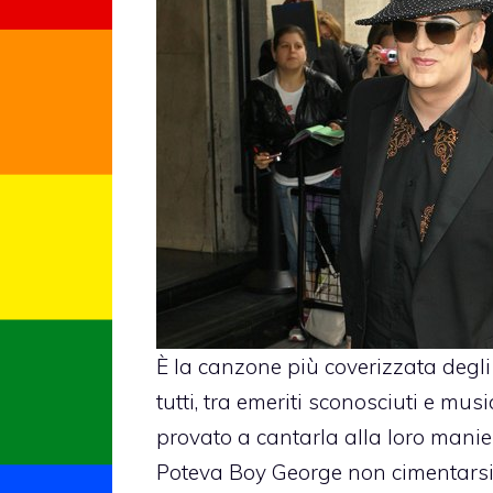
È la canzone più coverizzata degli
tutti, tra emeriti sconosciuti e mus
provato a cantarla alla loro mani
Poteva
Boy George
non cimentarsi