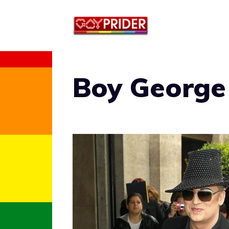
Vai
al
contenuto
Boy George