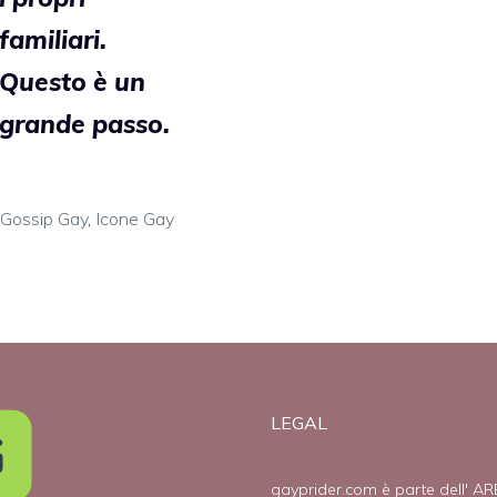
familiari.
Questo è un
grande passo.
Categorie
Gossip Gay
,
Icone Gay
LEGAL
gayprider.com è parte dell' AR