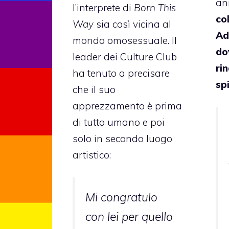
an
l’interprete di
Born This
co
Way
sia così vicina al
Ad
mondo omosessuale. Il
do
leader dei Culture Club
ri
ha tenuto a precisare
sp
che il suo
apprezzamento è prima
di tutto umano e poi
solo in secondo luogo
artistico:
Mi congratulo
con lei per quello