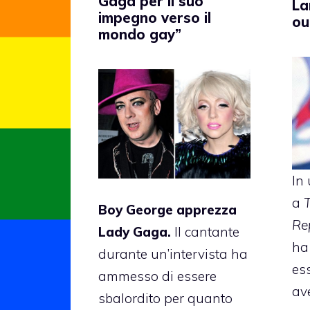
Gaga per il suo
La
impegno verso il
ou
mondo gay”
In 
a
Boy George
apprezza
Re
Lady Gaga
.
Il cantante
ha
durante un’intervista ha
ess
ammesso di essere
ave
sbalordito per quanto