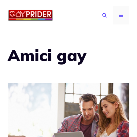
Vai
al
MENU
contenuto
Amici gay