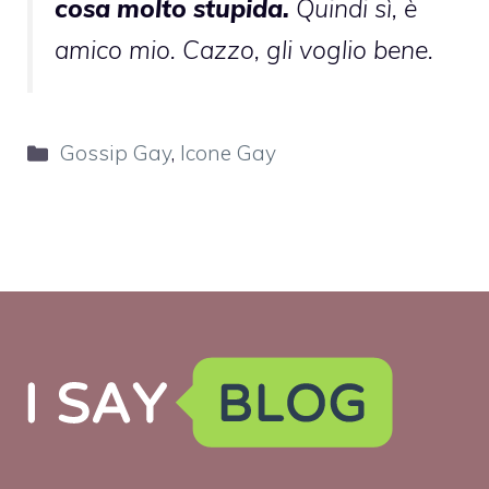
cosa molto stupida.
Quindi sì, è
amico mio. Cazzo, gli voglio bene.
Categorie
Gossip Gay
,
Icone Gay