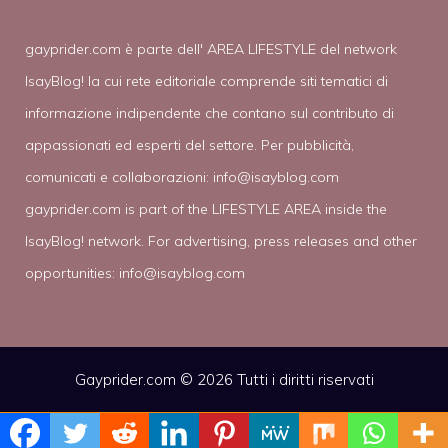
gayprider.com è parte dell' AREA LIFESTYLE del network
IsayBlog! la cui rete editoriale comprende siti tematici di
informazione indipendente che contano sul contributo di
appassionati ed esperti del settore. Per pubblicità,
comunicati e collaborazioni:
info@isayblog.com
gayprider.com is part of the LIFESTYLE AREA inside the
IsayBlog! network. For advertising, press releases and other
opportunities:
info@isayblog.com
Gayprider.com © 2026 Tutti i diritti riservati