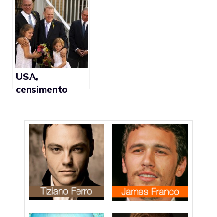
unioni civili gay
matrimonio gay
USA,
censimento
riporta 2 milioni
di bambini
cresciuti da
coppie
omosessuali