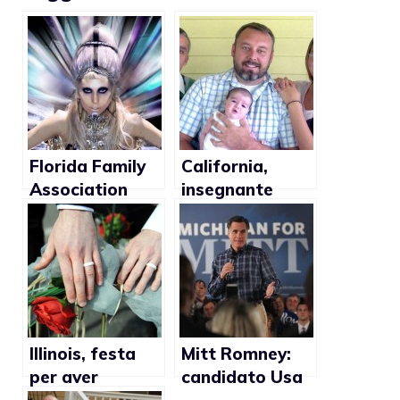
Florida Family
California,
Association
insegnante
contro Born
licenziato
This Way
perché gay
Foundation per
produzione di
astucci per
trasformare i
giovani in gay
Illinois, festa
Mitt Romney:
per aver
candidato Usa
raggiunto 5.000
contrario ai