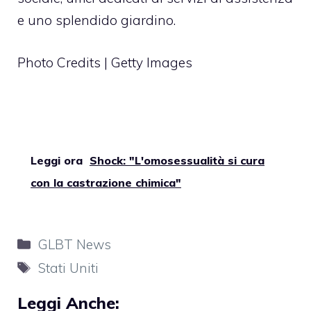
e uno splendido giardino.
Photo Credits | Getty Images
Leggi ora
Shock: "L'omosessualità si cura
con la castrazione chimica"
Categorie
GLBT News
Tag
Stati Uniti
Leggi Anche: