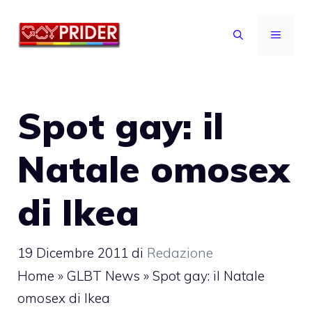
Vai
al
MENU
contenuto
Spot gay: il
Natale omosex
di Ikea
19 Dicembre 2011
di
Redazione
Home
»
GLBT News
»
Spot gay: il Natale
omosex di Ikea