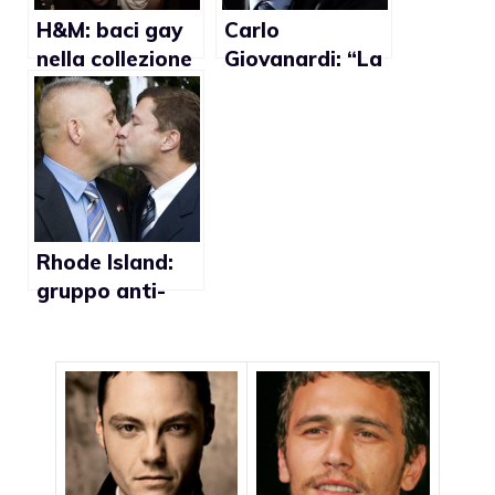
H&M: baci gay
Carlo
nella collezione
Giovanardi: “La
moda contro
famiglia è la
l’Aids
vera
dimenticata e
discriminata da
Ikea e Eataly”
Rhode Island:
gruppo anti-
gay paga 100
mila dollari a
settimana per
spot contro i
matrimoni gay