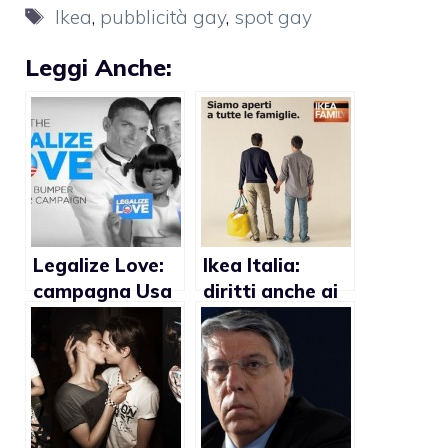
Tag
Ikea
,
pubblicità gay
,
spot gay
Leggi Anche:
Legalize Love:
Ikea Italia:
campagna Usa
diritti anche ai
pro matrimoni
partner dei
gay (Video)
dipendenti gay