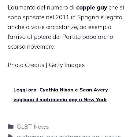
L’aumento del numero di
coppie gay
che si
sono sposate nel 2011 in Spagna è legato
anche a varie circostanze, ad esempio
l’arrivo al potere del Partito popolare lo
scorso novembre.
Photo Credits | Getty Images
Leggi ora
Cynthia Nixon e Sean Avery
vogliono il matrimonio gay a New York
Categorie
GLBT News
Tag
matrimoni gay
,
matrimonio gay
,
nozze