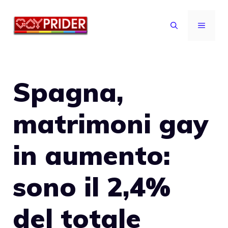
Vai
al
MENU
contenuto
Spagna,
matrimoni gay
in aumento:
sono il 2,4%
del totale