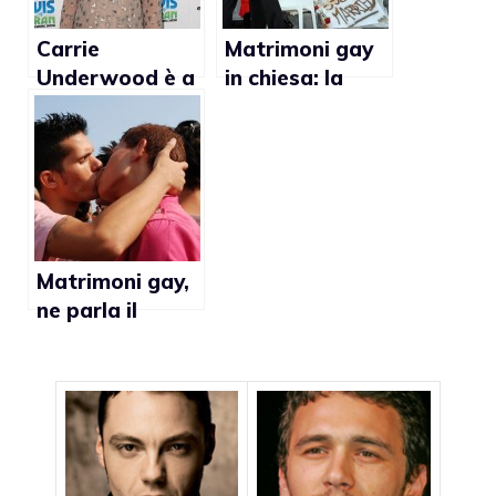
Carrie
Matrimoni gay
Underwood è a
in chiesa: la
favore dei
Danimarca
matrimoni gay
approva la
legge
Matrimoni gay,
ne parla il
quotidiano
israeliano
Haaretz