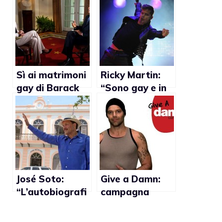
Sì ai matrimoni
Ricky Martin:
gay di Barack
“Sono gay e in
Obama,
cerca dei miei
reazioni di Lady
diritti”
Gaga, Alec
Baldwin, Tyra
Banks,
Samantha
Ronson, Ellen
José Soto:
Give a Damn:
DeGeneres,
“L’autobiografi
campagna
Chris Colfer,
a di Ricky
contro
Ricky Martin
Martin è
l’omofobia