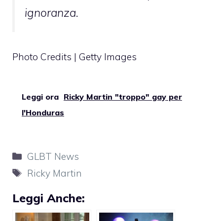
ignoranza.
Photo Credits | Getty Images
Leggi ora
Ricky Martin "troppo" gay per
l'Honduras
Categorie
GLBT News
Tag
Ricky Martin
Leggi Anche: