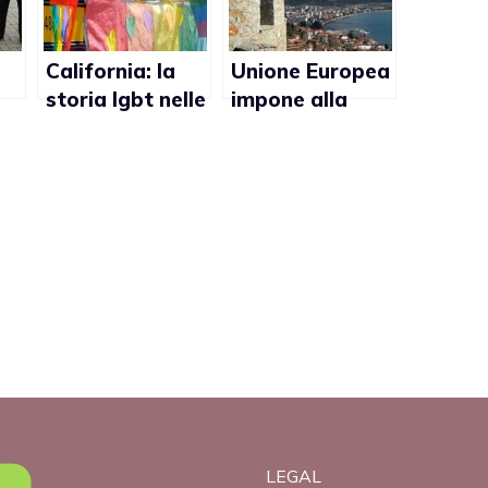
California: la
Unione Europea
storia lgbt nelle
impone alla
scuole per
Macedonia di
nt
combattere
non
l’omofobia
discriminare i
gay
LEGAL