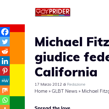
Vai
al
contenuto
Michael Fit
giudice fed
California
17 Marzo 2012
di
Redazione
Home
»
GLBT News
»
Michael Fitz
Spread the love