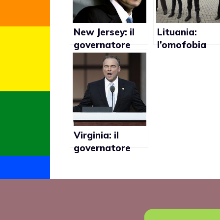
New Jersey: il
Lituania:
governatore
l’omofobia
gay Jim
aumenta
McGreevey non
pericolosame
diventerà
e
pastore
Virginia: il
governatore
Tim Kaine e le
sue controverse
opinioni sulle
adozioni gay