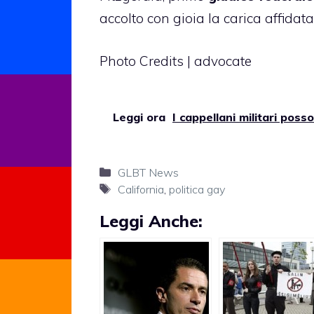
accolto con gioia la carica affidata
Photo Credits |
advocate
Leggi ora
I cappellani militari pos
Categorie
GLBT News
Tag
California
,
politica gay
Leggi Anche: