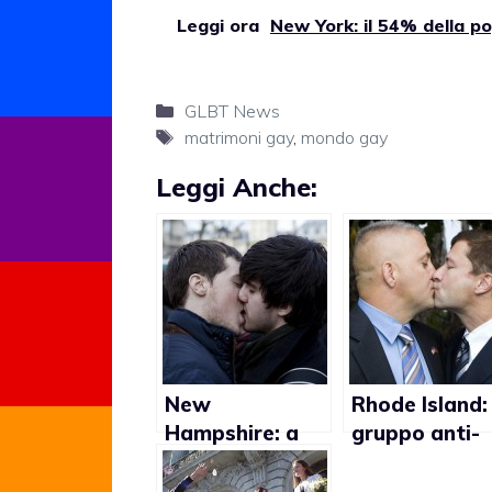
Leggi ora
New York: il 54% della p
Categorie
GLBT News
Tag
matrimoni gay
,
mondo gay
Leggi Anche:
New
Rhode Island:
Hampshire: a
gruppo anti-
rischio il
gay paga 100
matrimonio gay
mila dollari a