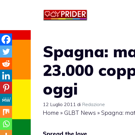
Vai
al
contenuto
Spagna: ma
23.000 copp
oggi
12 Luglio 2011
di
Redazione
Home
»
GLBT News
»
Spagna: mat
Spread the love