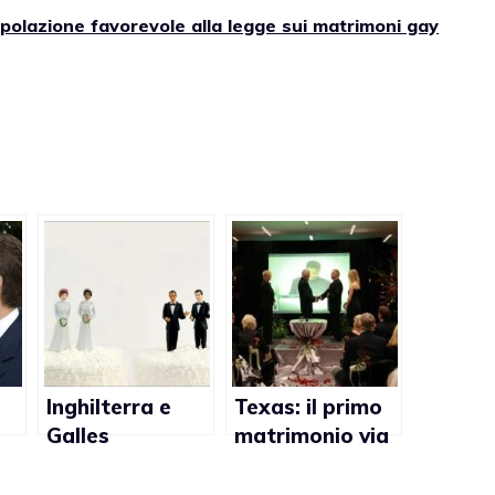
opolazione favorevole alla legge sui matrimoni gay
Inghilterra e
Texas: il primo
Galles
matrimonio via
festeggiano il
Skype è stato
quinto
annullato