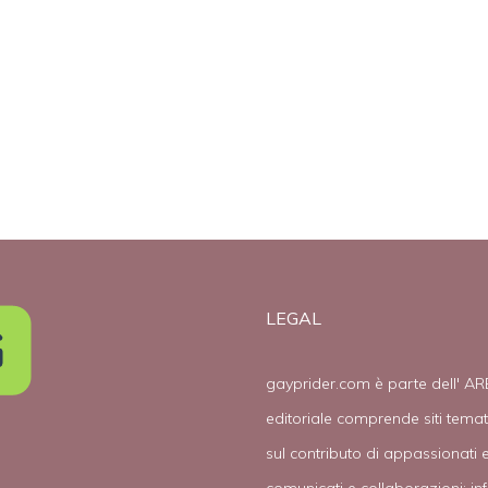
r
anniversario
dalla
y
regolamentazio
ne delle unioni
civili
LEGAL
gayprider.com è parte dell' AR
editoriale comprende siti tema
sul contributo di appassionati e