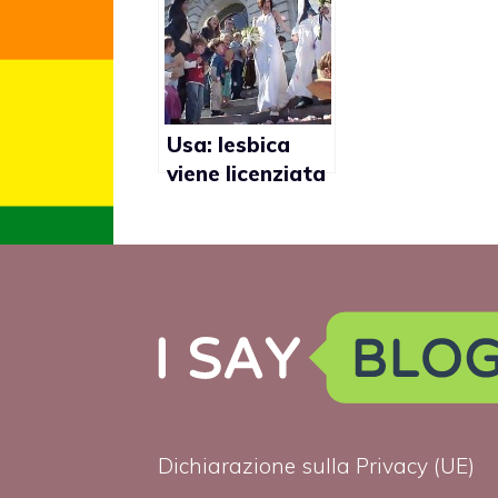
settimana pe
spot contro i
matrimoni ga
Usa: lesbica
viene licenziata
dopo la
pubblicazione
dell’annuncio di
nozze
Dichiarazione sulla Privacy (UE)