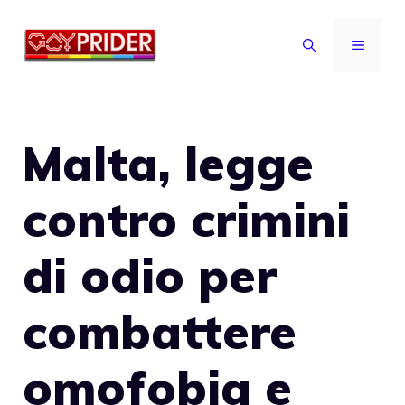
Vai
al
MENU
contenuto
Malta, legge
contro crimini
di odio per
combattere
omofobia e