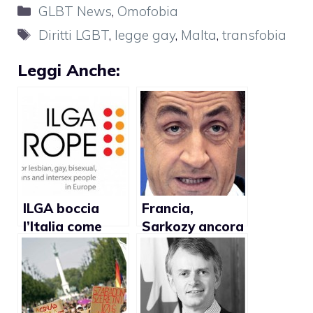
Categorie
GLBT News
,
Omofobia
Tag
Diritti LGBT
,
legge gay
,
Malta
,
transfobia
Leggi Anche:
ILGA boccia
Francia,
l’Italia come
Sarkozy ancora
paese meno
contro
gay friendly in
matrimonio gay
Europa dopo
Cipro