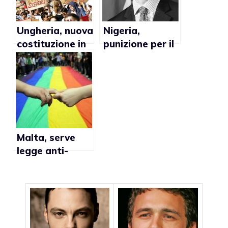
Ungheria, nuova
Nigeria,
costituzione in
punizione per il
vigore: no al
matrimonio gay
matrimonio gay
troppo dura
Malta, serve
legge anti-
discriminazione
lgbt