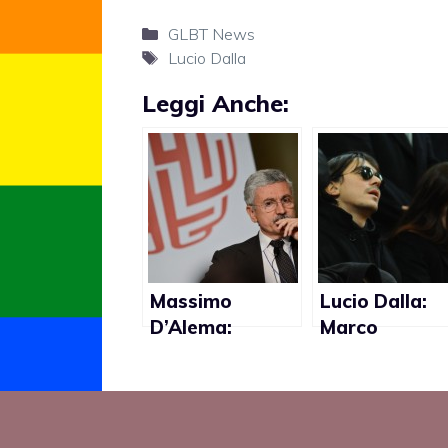
Categorie
GLBT News
Tag
Lucio Dalla
Leggi Anche:
Massimo
Lucio Dalla:
D’Alema:
Marco
“Scandaloso
Alemanno
che il compagno
escluso dal
di Lucio Dalla
testamento
non abbia