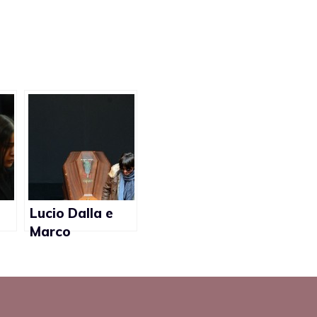
Lucio Dalla e
Marco
Alemanno:
l’ipocrisia del
funerale