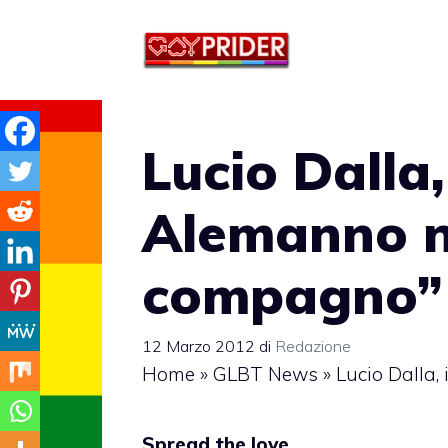
Vai
al
contenuto
Lucio Dalla,
Alemanno no
compagno”
12 Marzo 2012
di
Redazione
Home
»
GLBT News
»
Lucio Dalla,
Spread the love