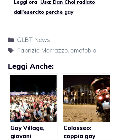
Leggi ora
Usa: Dan Choi radiato
dall'esercito perchè gay
Categorie
GLBT News
Tag
Fabrizio Marrazzo
,
omofobia
Leggi Anche:
Gay Village,
Colosseo:
giovani
coppia gay