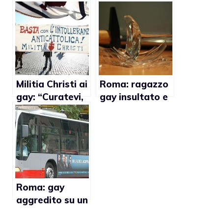
aggrediti:
condannata per
“Andate via,
atti osceni
froci di merda”
Militia Christi ai
Roma: ragazzo
gay: “Curatevi,
gay insultato e
non plagiate i
colpito con
bimbi”
vetro a
Trastevere
Roma: gay
aggredito su un
bus tra