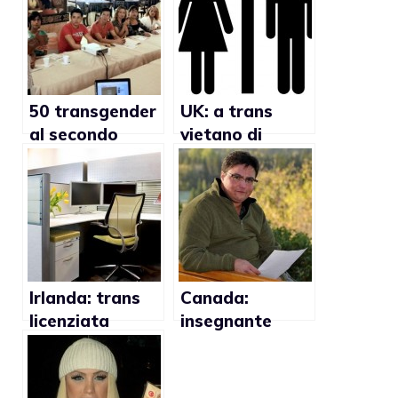
50 transgender
UK: a trans
al secondo
vietano di
incontro
utilizzare il
internazionale
bagno delle
per la micro
donne in uno
imprenditoria
stadio
trans in
Ecuador
Irlanda: trans
Canada:
licenziata
insegnante
riceverà 35mila
licenziato
euro di
perché trans
risarcimento